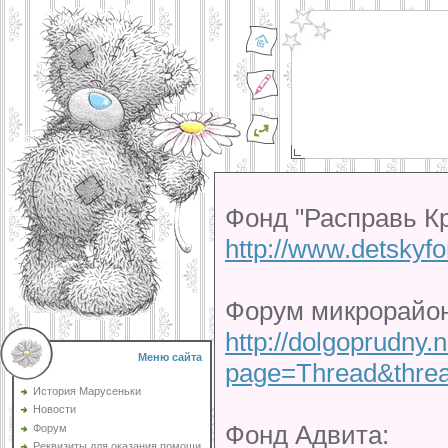
Фонд "Расправь К
http://www.detskyfo
Форум микрорайон
http://dolgoprudny
Меню сайта
page=Thread&thre
История Марусеньки
Новости
Фонд Адвита:
Форум
Реквизиты для оказания помощи