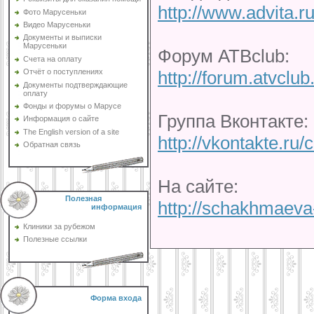
http://www.advita.
Фото Марусеньки
Видео Марусеньки
Документы и выписки
Марусеньки
Форум АТВclub:
Счета на оплату
http://forum.atvcl
Отчёт о поступлениях
Документы подтверждающие
оплату
Фонды и форумы о Марусе
Группа Вконтакте:
Информация о сайте
The English version of a site
http://vkontakte.ru
Обратная связь
На сайте:
Полезная
http://schakhmaeva
информация
Клиники за рубежом
Полезные ссылки
Форма входа