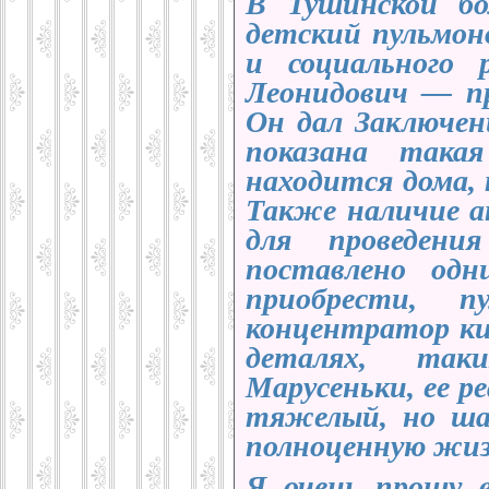
В Тушинской б
детский пульмон
и социального
Леонидович
— про
Он дал Заключен
показана така
находится дома,
Также наличие а
для проведени
поставлено од
приобрести, пу
концентратор кис
деталях, так
Марусеньки, ее ре
тяжелый, но ша
полноценную ж
Я очень прошу в