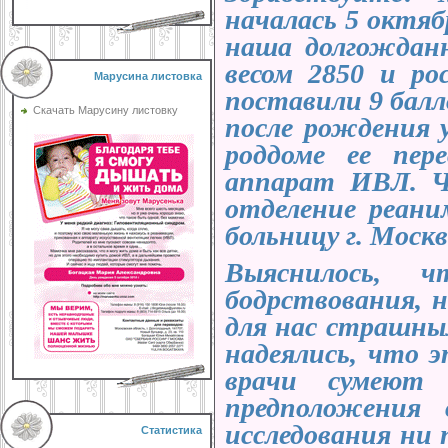
началась 5 октябр
наша долгожданн
весом 2850 и р
Марусина листовка
поставили 9 балл
Скачать Марусину листовку
после рождения у
роддоме ее пер
аппарат ИВЛ. Чу
отделение реан
больницу г. Москв
Выяснилось,
бодрствования, 
для нас страшны
надеялись, что 
врачи сумеют
предположения 
исследования ни 
Статистика