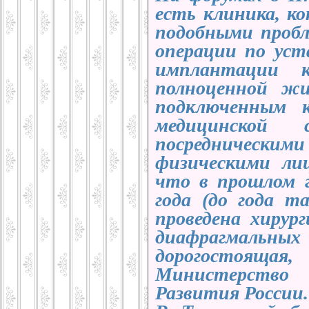
есть клиника, к
подобными пробл
операции по уст
имплантации 
полноценной жи
подключенным 
медицинской 
посредническими 
физическими ли
что в прошлом г
года (до года т
проведена хирур
диафрагмальн
дорогостоящ
Министерство 
Развития России.