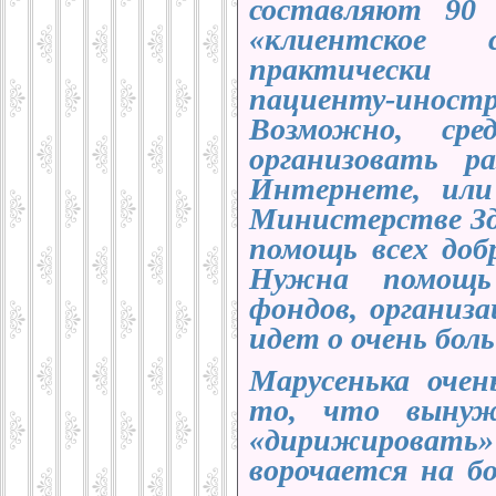
составляют 90 
«клиентское 
практически 
пациенту-инос
Возможно, ср
организовать 
Интернете, ил
Министерстве Зд
помощь всех доб
Нужна помощь 
фондов, организ
идет о очень бол
Марусенька очен
то, что вынуж
«дирижировать»
ворочается на б