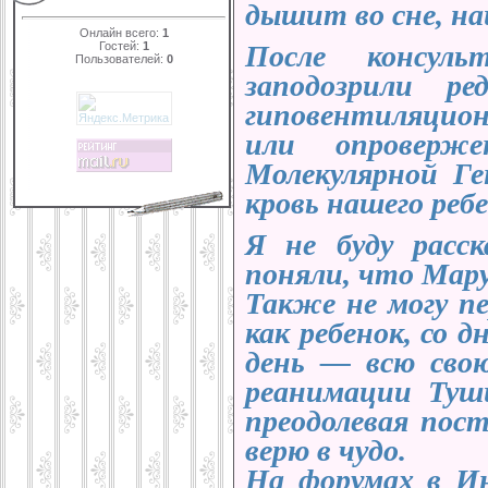
дышит во сне, на
Онлайн всего:
1
Гостей:
1
После консуль
Пользователей:
0
заподозрили р
гиповентиляцио
или опроверж
Молекулярной Ге
кровь нашего реб
Я не буду расс
поняли, что Мар
Также не могу п
как ребенок, со 
день — всю сво
реанимации Туши
преодолевая пост
верю в чудо.
На форумах в Ин